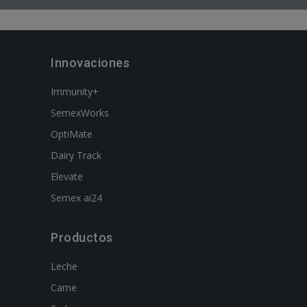
Innovaciones
Immunity+
SemexWorks
OptiMate
Dairy Track
Elevate
Semex ai24
Productos
Leche
Carne