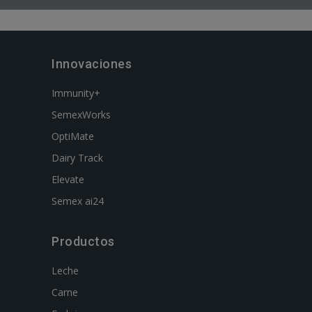
Innovaciones
Immunity+
SemexWorks
OptiMate
Dairy Track
Elevate
Semex ai24
Productos
Leche
Carne