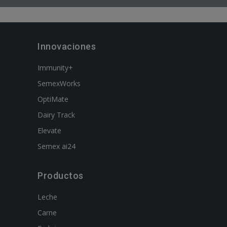
Innovaciones
Immunity+
SemexWorks
OptiMate
Dairy Track
Elevate
Semex ai24
Productos
Leche
Carne