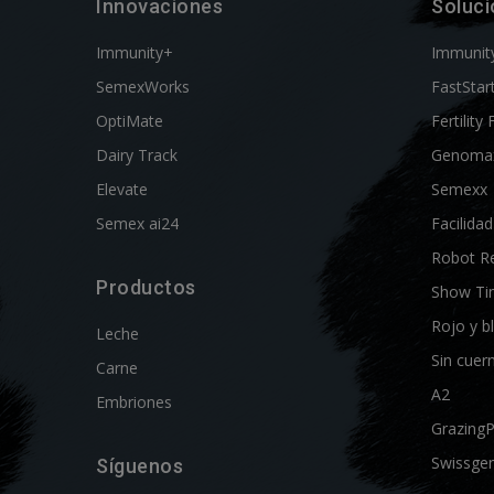
Innovaciones
Soluc
Immunity+
Immunit
SemexWorks
FastStar
OptiMate
Fertility 
Dairy Track
Genoma
Elevate
Semexx
Semex ai24
Facilida
Robot R
Productos
Show Ti
Rojo y b
Leche
Sin cuer
Carne
A2
Embriones
Grazing
Swissgen
Síguenos