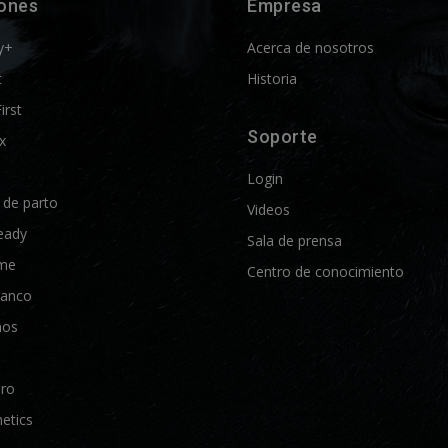
iones
Empresa
y+
Acerca de nosotros
t
Historia
First
Soporte
x
Login
d de parto
Videos
eady
Sala de prensa
me
Centro de conocimiento
lanco
nos
Pro
etics