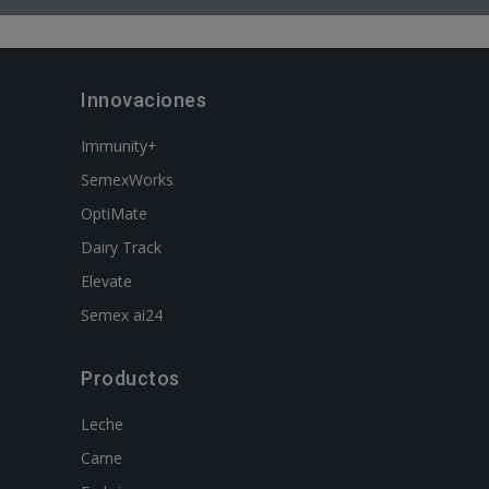
Innovaciones
Immunity+
SemexWorks
OptiMate
Dairy Track
Elevate
Semex ai24
Productos
Leche
Carne