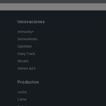
Innovaciones
Immunity+
SemexWorks
OptiMate
Dairy Track
Elevate
Semex ai24
Productos
Leche
Carne