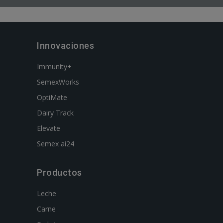
Innovaciones
Immunity+
SemexWorks
OptiMate
Dairy Track
Elevate
Semex ai24
Productos
Leche
Carne