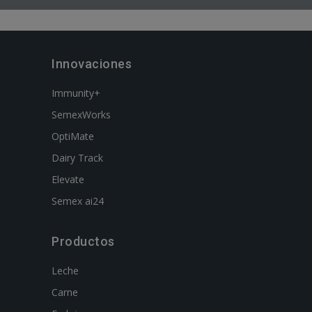
Innovaciones
Immunity+
SemexWorks
OptiMate
Dairy Track
Elevate
Semex ai24
Productos
Leche
Carne