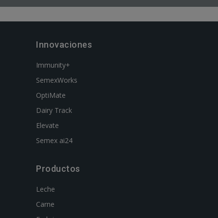
Innovaciones
Immunity+
SemexWorks
OptiMate
Dairy Track
Elevate
Semex ai24
Productos
Leche
Carne