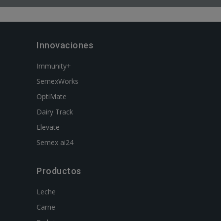
Innovaciones
Immunity+
SemexWorks
OptiMate
Dairy Track
Elevate
Semex ai24
Productos
Leche
Carne