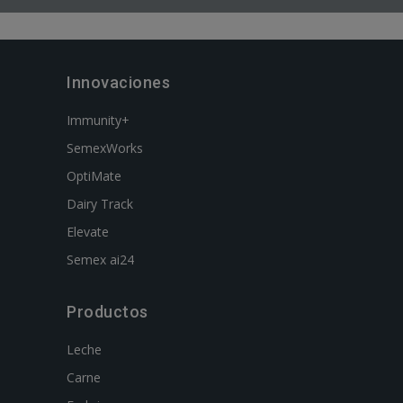
Innovaciones
Immunity+
SemexWorks
OptiMate
Dairy Track
Elevate
Semex ai24
Productos
Leche
Carne