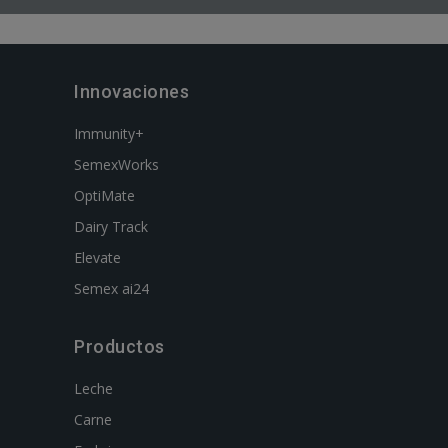
Innovaciones
Immunity+
SemexWorks
OptiMate
Dairy Track
Elevate
Semex ai24
Productos
Leche
Carne