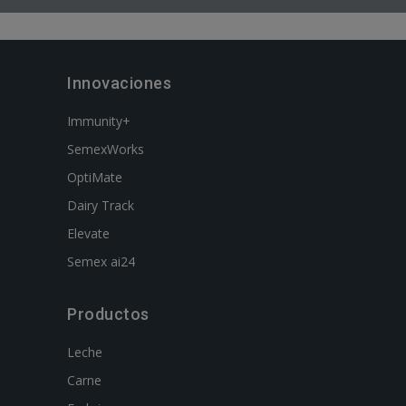
Innovaciones
Immunity+
SemexWorks
OptiMate
Dairy Track
Elevate
Semex ai24
Productos
Leche
Carne