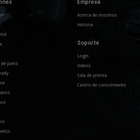
iones
Empresa
y+
Acerca de nosotros
t
Historia
First
Soporte
x
Login
d de parto
Videos
eady
Sala de prensa
me
Centro de conocimiento
lanco
nos
Pro
etics