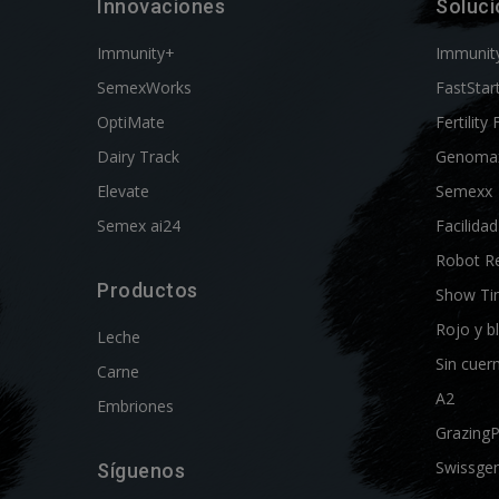
Innovaciones
Soluc
Immunity+
Immunit
SemexWorks
FastStar
OptiMate
Fertility 
Dairy Track
Genoma
Elevate
Semexx
Semex ai24
Facilida
Robot R
Productos
Show Ti
Rojo y b
Leche
Sin cuer
Carne
A2
Embriones
Grazing
Swissgen
Síguenos