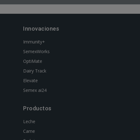
Innovaciones
Immunity+
SemexWorks
OptiMate
Dairy Track
Elevate
Semex ai24
Productos
Leche
Carne