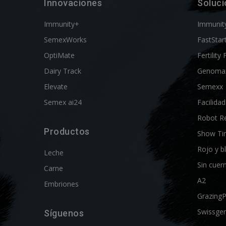
Innovaciones
Soluc
Immunity+
Immunit
SemexWorks
FastStar
OptiMate
Fertility 
Dairy Track
Genoma
Elevate
Semexx
Semex ai24
Facilida
Robot R
Productos
Show Ti
Rojo y b
Leche
Sin cuer
Carne
A2
Embriones
Grazing
Swissgen
Síguenos