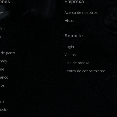
iones
Empresa
y+
Acerca de nosotros
t
Historia
First
Soporte
x
Login
d de parto
Videos
eady
Sala de prensa
me
Centro de conocimiento
lanco
nos
Pro
etics