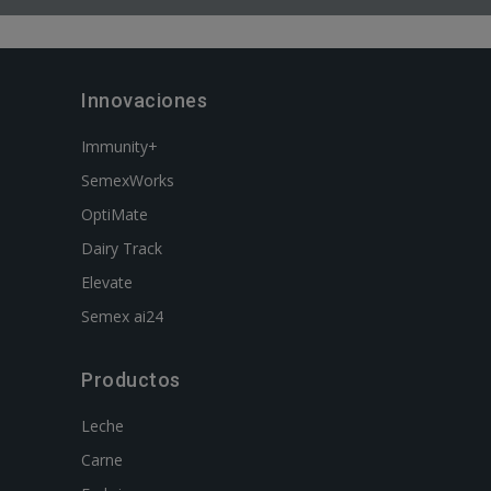
Innovaciones
Immunity+
SemexWorks
OptiMate
Dairy Track
Elevate
Semex ai24
Productos
Leche
Carne