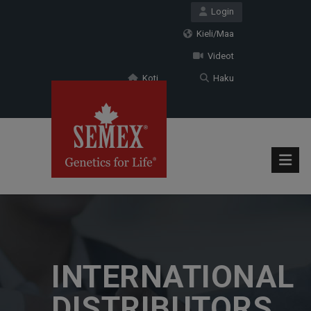
Login
Kieli/Maa
Videot
Koti
Haku
INTERNATIONAL
DISTRIBUTORS