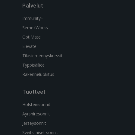
Palvelut
Immunity+
SemexWorks
OptiMate
Elevate
Tilasiemennyskurssit
Typpisäiliöt
Rakenneluokitus
Tuotteet
Holsteinsonnit
Ayrshiresonnit
Jerseysonnit
Sveitsiläiset sonnit