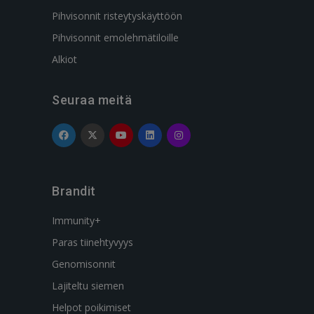
Pihvisonnit risteytyskäyttöön
Pihvisonnit emolehmätiloille
Alkiot
Seuraa meitä
Brandit
Immunity+
Paras tiinehtyvyys
Genomisonnit
Lajiteltu siemen
Helpot poikimiset