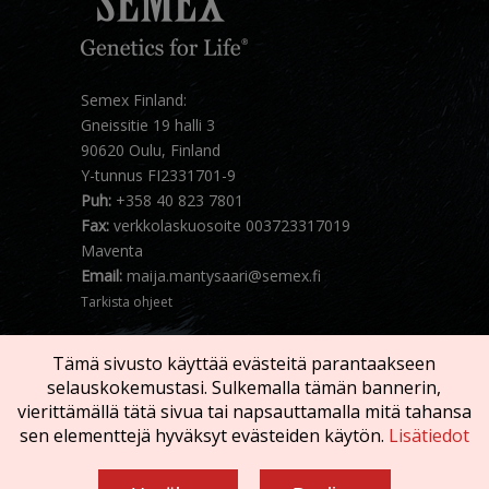
Semex Finland:
Gneissitie 19 halli 3
90620 Oulu, Finland
Y-tunnus FI2331701-9
Puh:
+358 40 823 7801
Fax:
verkkolaskuosoite 003723317019
Maventa
Email:
maija.mantysaari@semex.fi
Tarkista ohjeet
Tämä sivusto käyttää evästeitä parantaakseen
selauskokemustasi. Sulkemalla tämän bannerin,
vierittämällä tätä sivua tai napsauttamalla mitä tahansa
sen elementtejä hyväksyt evästeiden käytön.
Lisätiedot
Copyright © 2026 SEMEX. Kaikki oikeaudet
pidätetään