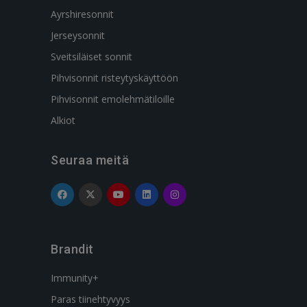
Ayrshiresonnit
Jerseysonnit
Sveitsiläiset sonnit
Pihvisonnit risteytyskäyttöön
Pihvisonnit emolehmätiloille
Alkiot
Seuraa meitä
Brandit
Immunity+
Paras tiinehtyvyys