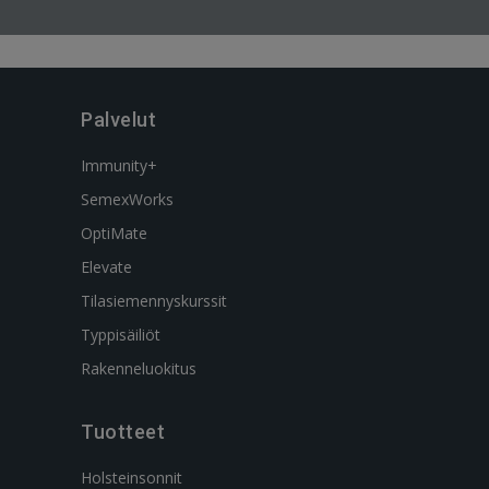
Palvelut
Immunity+
SemexWorks
OptiMate
Elevate
Tilasiemennyskurssit
Typpisäiliöt
Rakenneluokitus
Tuotteet
Holsteinsonnit