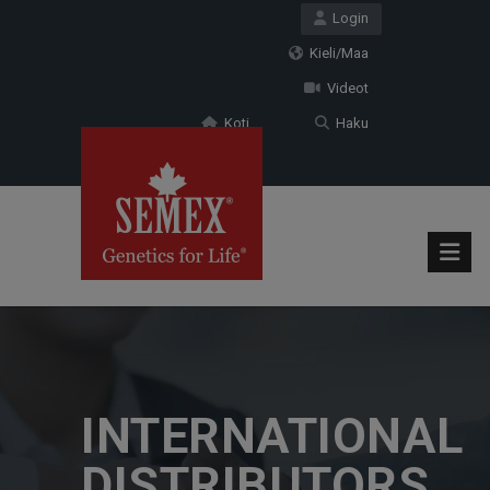
Login
Kieli/Maa
Videot
Koti
Haku
INTERNATIONAL
DISTRIBUTORS