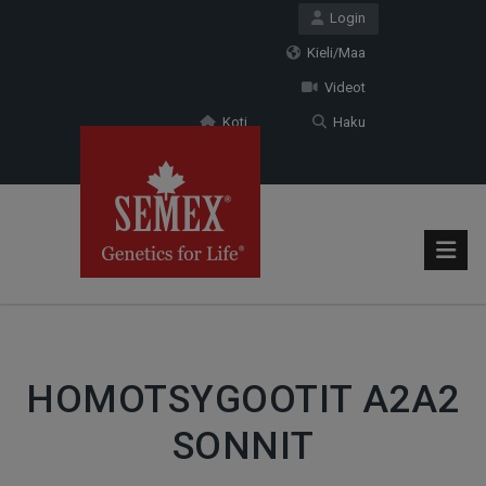
Login
Kieli/Maa
Videot
Koti
Haku
HOMOTSYGOOTIT A2A2
SONNIT