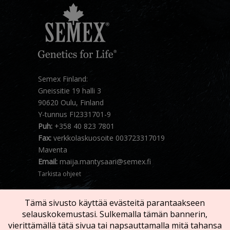
Semex Finland:
Gneissitie 19 halli 3
90620 Oulu, Finland
Y-tunnus FI2331701-9
Puh:
+358 40 823 7801
Fax:
verkkolaskuosoite 003723317019
Maventa
Email:
maija.mantysaari@semex.fi
Tarkista ohjeet
Tämä sivusto käyttää evästeitä parantaakseen
selauskokemustasi. Sulkemalla tämän bannerin,
vierittämällä tätä sivua tai napsauttamalla mitä tahansa