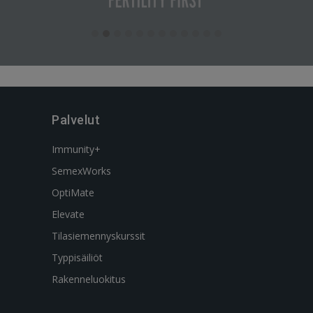
Palvelut
Immunity+
SemexWorks
OptiMate
Elevate
Tilasiemennyskurssit
Typpisäiliöt
Rakenneluokitus