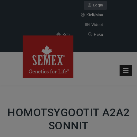
Login
Kieli/Maa
Videot
Koti
Haku
HOMOTSYGOOTIT A2A2
SONNIT