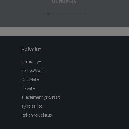
Palvelut
Immunity+
SemexWorks
OptiMate
Elevate
Tilasiemennyskurssit
Typpisäiliöt
Rakenneluokitus