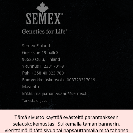
Semex Finland:
Gneissitie 19 halli 3
90620 Oulu, Finland
Y-tunnus FI2331701-9
Puh:
+358 40 823 7801
Fax:
verkkolaskuosoite 003723317019
Maventa
Email:
maija.mantysaari@semex.fi
Tarkista ohjeet
Tämä sivusto käyttää evästeitä parantaakseen
selauskokemustasi. Sulkemalla tämän bannerin,
vierittämällä tätä sivua tai napsauttamalla mitä tahansa