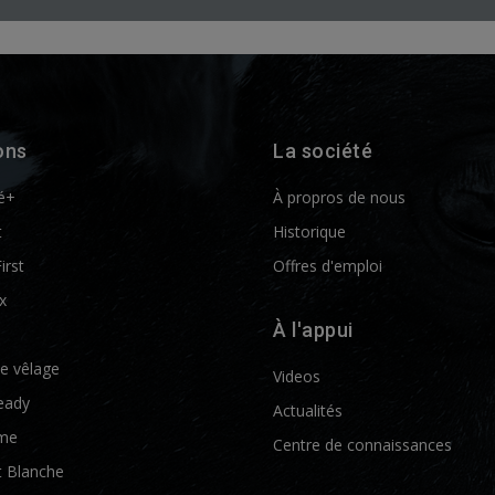
ons
La société
é+
À propros de nous
t
Historique
First
Offres d'emploi
x
À l'appui
de vêlage
Videos
eady
Actualités
me
Centre de connaissances
t Blanche