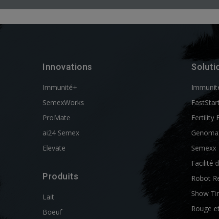
Innovations
Soluti
Immunité+
Immunit
SemexWorks
FastStar
ProMate
Fertility 
ai24 Semex
Genoma
Elevate
Semexx
Facilité 
Produits
Robot R
Show Ti
Lait
Rouge e
Boeuf