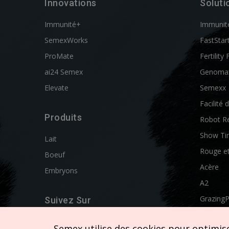
Innovations
Soluti
Immunité+
Immunit
SemexWorks
FastStar
ProMate
Fertility 
ai24 Semex
Genoma
Elevate
Semexx
Facilité 
Produits
Robot R
Show Ti
Lait
Rouge e
Boeuf
Acère
Embryons
A2
Grazing
Suivez Sur
Swissgen
Semex utilise des cookies pour optimiser