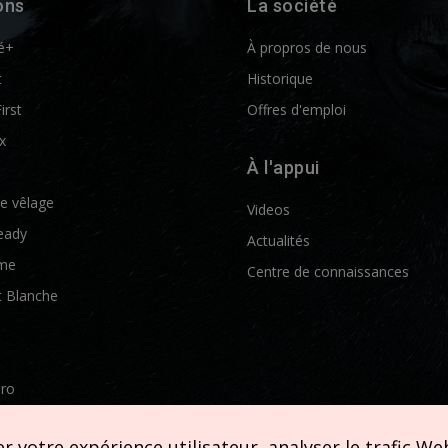
ons
La société
é+
À propros de nous
t
Historique
First
Offres d'emploi
x
À l'appui
de vêlage
Videos
eady
Actualités
me
Centre de connaissances
t Blanche
Pro
etics
 votre expérience utilisateur, analyser le trafic Web 