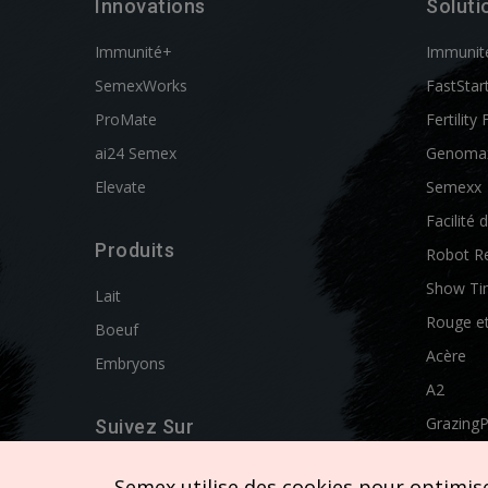
Innovations
Soluti
Immunité+
Immunit
SemexWorks
FastStar
ProMate
Fertility 
ai24 Semex
Genoma
Elevate
Semexx
Facilité 
Produits
Robot R
Show Ti
Lait
Rouge e
Boeuf
Acère
Embryons
A2
Grazing
Suivez Sur
Swissgen
Semex utilise des cookies pour optimiser