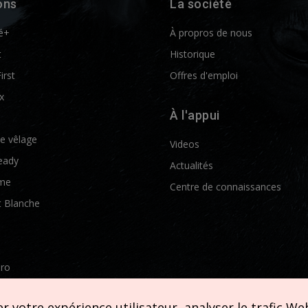
ons
La société
é+
À propros de nous
t
Historique
First
Offres d'emploi
x
À l'appui
de vêlage
Videos
eady
Actualités
me
Centre de connaissances
t Blanche
Pro
etics
 votre expérience utilisateur, analyser le trafic Web 