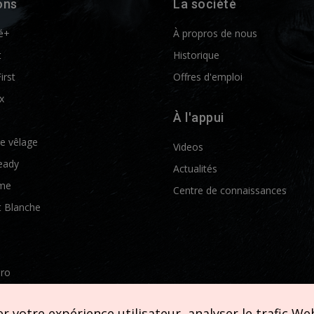
ons
La société
é+
À propros de nous
t
Historique
First
Offres d'emploi
x
À l'appui
de vêlage
Videos
eady
Actualités
me
Centre de connaissances
t Blanche
Pro
etics
 votre expérience utilisateur, analyser le trafic Web 