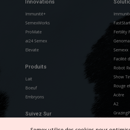
Innovations
Soluti
Immunité+
Immunit
SemexWorks
FastStar
ProMate
Fertility 
ai24 Semex
Genoma
Elevate
Semexx
Facilité 
Produits
Robot R
Show Ti
Lait
Rouge e
Boeuf
Acère
Embryons
A2
Grazing
Suivez Sur
Swissgen
Semex utilise des cookies pour optimiser