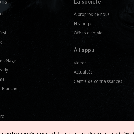
ons
La société
é+
À propros de nous
t
Historique
First
Offres d'emploi
x
À l'appui
de vêlage
Videos
eady
Actualités
me
Centre de connaissances
t Blanche
Pro
etics
 votre expérience utilisateur, analyser le trafic Web 