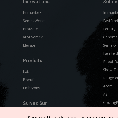
Innovations
Soluti
Immunité+
Immunit
SemexWorks
FastStar
ProMate
Fertility 
ai24 Semex
Genoma
Elevate
Semexx
Facilité 
Produits
Robot R
Show Ti
Lait
Rouge e
Boeuf
Acère
Embryons
A2
Grazing
Suivez Sur
Swissgen
Semex utilise des cookies pour optimiser