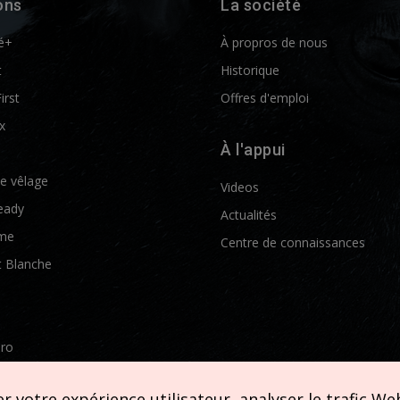
ons
La société
é+
À propros de nous
t
Historique
First
Offres d'emploi
x
À l'appui
de vêlage
Videos
eady
Actualités
me
Centre de connaissances
t Blanche
Pro
etics
 votre expérience utilisateur, analyser le trafic Web 