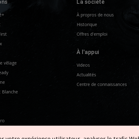
ons
La société
é+
À propros de nous
t
Historique
First
Offres d'emploi
x
À l'appui
de vêlage
Videos
eady
Actualités
me
Centre de connaissances
t Blanche
Pro
etics
 votre expérience utilisateur, analyser le trafic Web 