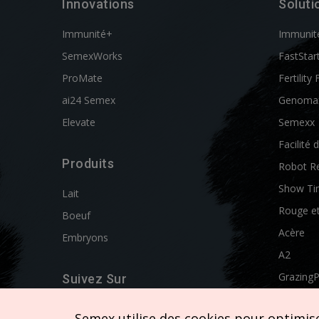
Innovations
Soluti
Immunité+
Immunit
SemexWorks
FastStar
ProMate
Fertility 
ai24 Semex
Genoma
Elevate
Semexx
Facilité 
Produits
Robot R
Show Ti
Lait
Rouge e
Boeuf
Acère
Embryons
A2
Grazing
Suivez Sur
Swissgen
Semex utilise des cookies pour optimiser