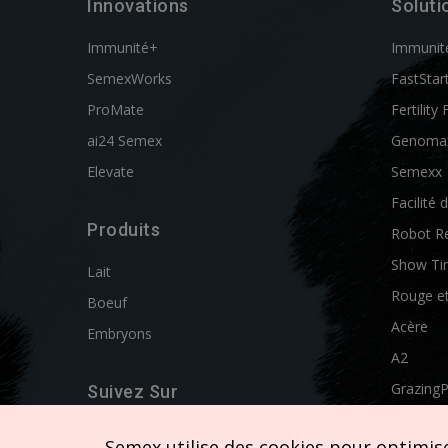
Innovations
Soluti
Immunité+
Immunit
SemexWorks
FastStar
ProMate
Fertility 
ai24 Semex
Genoma
Elevate
Semexx
Facilité 
Produits
Robot R
Show Ti
Lait
Rouge e
Boeuf
Acère
Embryons
A2
Grazing
Suivez Sur
Swissgen
Semex utilise des cookies pour optimiser