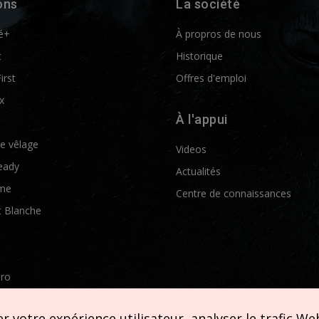
ons
La société
é+
À propros de nous
t
Historique
First
Offres d'emploi
x
À l'appui
de vêlage
Videos
eady
Actualités
me
Centre de connaissances
t Blanche
Pro
etics
 votre expérience utilisateur, analyser le trafic Web 