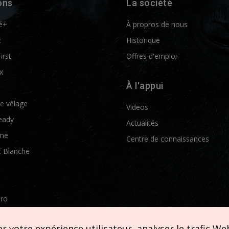
ons
La société
é+
À propros de nous
t
Historique
First
Offres d'emploi
x
À l'appui
de vêlage
Videos
eady
Actualités
me
Centre de connaissances
t Blanche
Pro
etics
 votre expérience utilisateur, analyser le trafic Web 