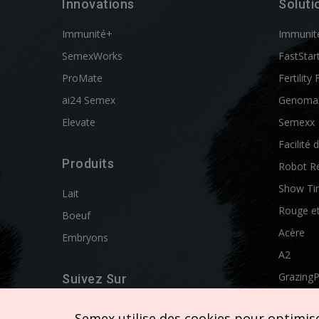
Innovations
Soluti
Immunité+
Immunit
SemexWorks
FastStar
ProMate
Fertility 
ai24 Semex
Genoma
Elevate
Semexx
Facilité 
Produits
Robot R
Show Ti
Lait
Rouge e
Boeuf
Acère
Embryons
A2
Grazing
Suivez Sur
Swissgen
Semex utilise des cookies pour optimiser