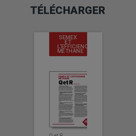
TÉLÉCHARGER
SEMEX
ET
L’EFFICIENCE
MÉTHANE
Q et R