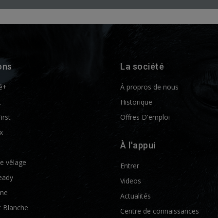
ons
La société
é+
À propros de nous
t
Historique
First
Offres D'emploi
x
À l'appui
de vêlage
Entrer
eady
Videos
me
Actualités
t Blanche
Centre de connaissances