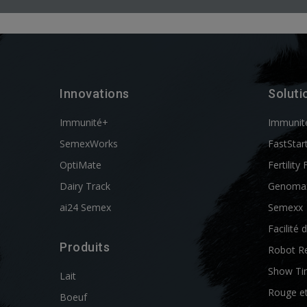
Innovations
Soluti
Immunité+
Immunit
SemexWorks
FastStar
OptiMate
Fertility 
Dairy Track
Genoma
ai24 Semex
Semexx
Facilité 
Produits
Robot R
Show Ti
Lait
Rouge e
Boeuf