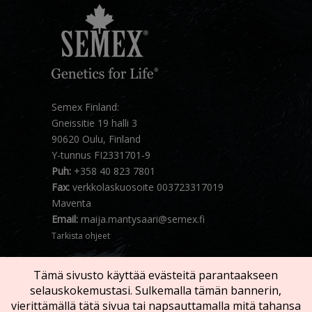
Semex Finland:
Gneissitie 19 halli 3
90620 Oulu, Finland
Y-tunnus FI2331701-9
Puh:
+358 40 823 7801
Fax:
verkkolaskuosoite 003723317019
Maventa
Email:
maija.mantysaari@semex.fi
Tarkista ohjeet
Tämä sivusto käyttää evästeitä parantaakseen
selauskokemustasi. Sulkemalla tämän bannerin,
vierittämällä tätä sivua tai napsauttamalla mitä tahansa