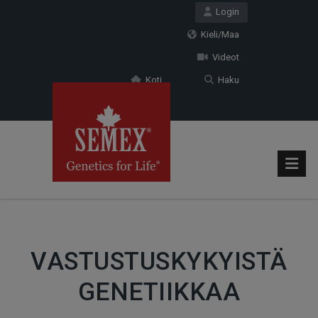
Login
Kieli/Maa
Videot
Koti
Haku
VASTUSTUSKYKYISTÄ
GENETIIKKAA