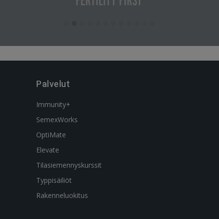
Palvelut
Immunity+
SemexWorks
OptiMate
Elevate
Tilasiemennyskurssit
Typpisäiliöt
Rakenneluokitus