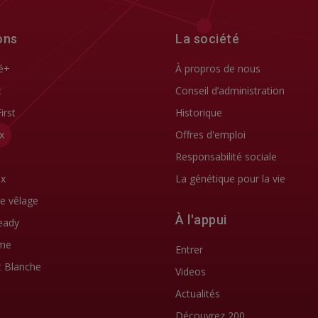
ons
La société
é+
À propros de nous
t
Conseil d’administration
First
Historique
x
Offres d'emploi
Responsabilité sociale
ix
La génétique pour la vie
de vêlage
À l'appui
eady
me
Entrer
t Blanche
Videos
Actualités
Découvrez 200