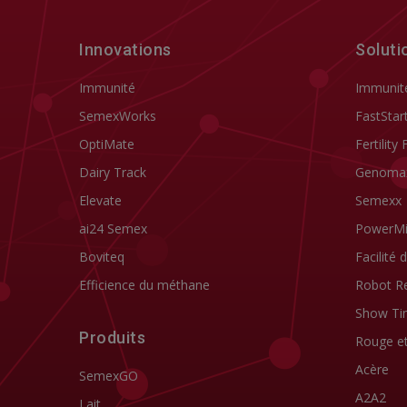
Innovations
Soluti
Immunité
Immunit
SemexWorks
FastStar
OptiMate
Fertility 
Dairy Track
Genoma
Elevate
Semexx
ai24 Semex
PowerM
Boviteq
Facilité 
Efficience du méthane
Robot R
Show Ti
Produits
Rouge e
Acère
SemexGO
A2A2
Lait