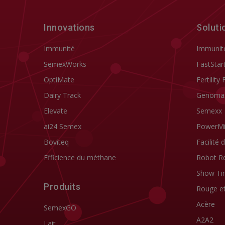
Innovations
Soluti
Immunité
Immunit
SemexWorks
FastStar
OptiMate
Fertility 
Dairy Track
Genoma
Elevate
Semexx
ai24 Semex
PowerM
Boviteq
Facilité 
Efficience du méthane
Robot R
Show Ti
Produits
Rouge e
Acère
SemexGO
A2A2
Lait