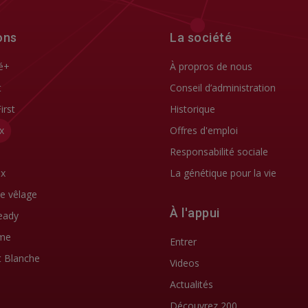
ons
La société
é+
À propros de nous
t
Conseil d’administration
First
Historique
x
Offres d'emploi
Responsabilité sociale
ix
La génétique pour la vie
de vêlage
À l'appui
eady
me
Entrer
t Blanche
Videos
Actualités
Découvrez 200