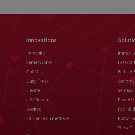
Innovations
Soluti
Immunité
Immunit
SemexWorks
FastStar
OptiMate
Fertility 
Dairy Track
Genoma
Elevate
Semexx
ai24 Semex
PowerM
Boviteq
Facilité 
Efficience du méthane
Robot R
Show Ti