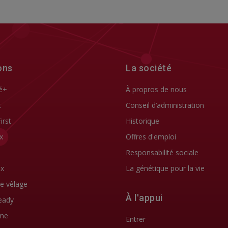
ons
La société
é+
À propros de nous
t
Conseil d’administration
First
Historique
x
Offres d'emploi
Responsabilité sociale
ix
La génétique pour la vie
de vêlage
À l'appui
eady
me
Entrer