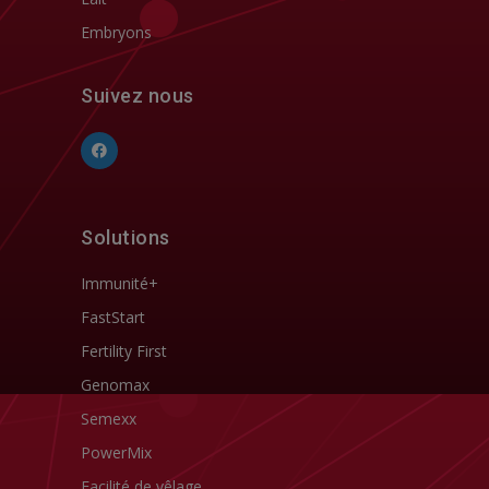
Embryons
Suivez nous
Solutions
Immunité+
FastStart
Fertility First
Genomax
Semexx
PowerMix
Facilité de vêlage