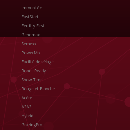
Immunité+
FastStart
Fertility First
Genomax
Semexx
PowerMix
Facilité de vêlage
Robot Ready
Show Time
Rouge et Blanche
Acère
A2A2
Hybrid
GrazingPro