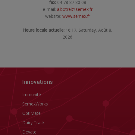
fax:
04 78 87 80 08
e-mail:
a.botrel@semex.fr
website:
www.semex.fr
Heure locale actuelle:
16:17, Saturday, Août 8,
2026
Innovations
Immunité
SemexWorks
OptiMate
Dairy Track
Elevate