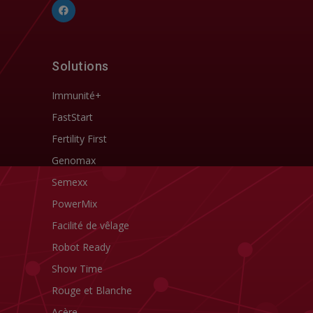
Solutions
Immunité+
FastStart
Fertility First
Genomax
Semexx
PowerMix
Facilité de vêlage
Robot Ready
Show Time
Rouge et Blanche
Acère