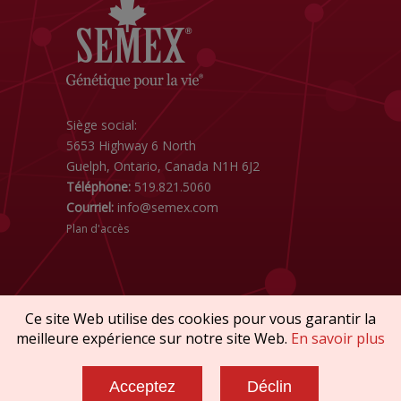
Siège social:
5653 Highway 6 North
Guelph, Ontario, Canada N1H 6J2
Téléphone:
519.821.5060
Courriel:
info@semex.com
Plan d'accès
Ce site Web utilise des cookies pour vous garantir la
meilleure expérience sur notre site Web.
En savoir plus
Droit d'auteur © 2026 SEMEX. Tous droits
réservés
Acceptez
Déclin
Politiques et Conformité