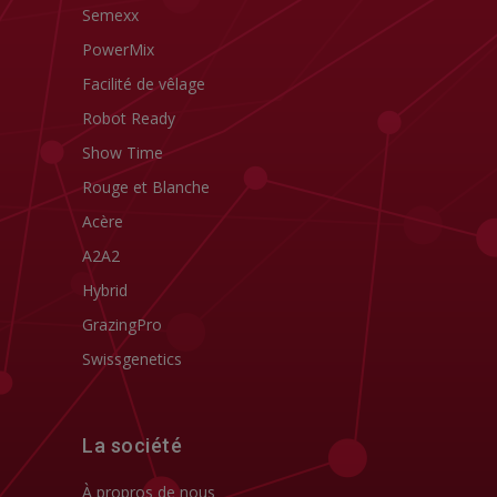
Semexx
PowerMix
Facilité de vêlage
Robot Ready
Show Time
Rouge et Blanche
Acère
A2A2
Hybrid
GrazingPro
Swissgenetics
La société
À propros de nous