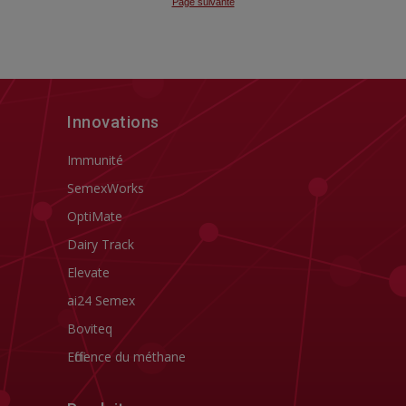
Innovations
Immunité
SemexWorks
OptiMate
Dairy Track
Elevate
ai24 Semex
Boviteq
Efficience du méthane