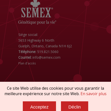
Siège social:
5653 Highway 6 North
Guelph, Ontario, Canada N1H 6J2
Téléphone:
519.821.5060
Courriel:
info@semex.com
Plan d'accès
Ce site Web utilise des cookies pour vous garantir la
meilleure expérience sur notre site Web.
En savoir plus
Droit d'auteur © 2026 SEMEX. Tous droits
réservés
Acceptez
Déclin
Politiques et Conformité