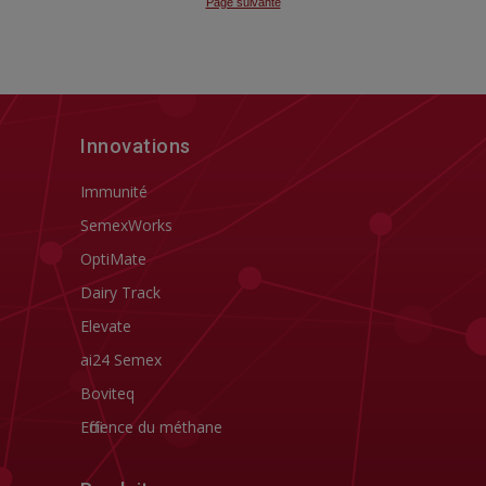
Innovations
Immunité
SemexWorks
OptiMate
Dairy Track
Elevate
ai24 Semex
Boviteq
Efficience du méthane