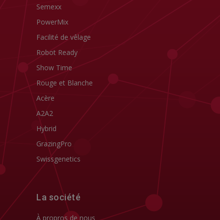
Semexx
PowerMix
Facilité de vêlage
Robot Ready
Show Time
Rouge et Blanche
Acère
A2A2
Hybrid
GrazingPro
Swissgenetics
La société
À propros de nous