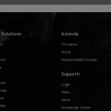
 Solutions
Azienda
y+
Chi Siamo
t
Storia
First
Responsabilità Sociale
x
Supporti
Ease
Login
eady
Video
me
News
hite
Knowledge Center