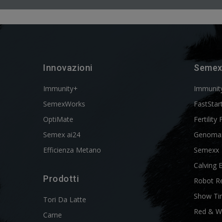
Innovazioni
Semex
Immunity+
Immunit
SemexWorks
FastStar
OptiMate
Fertility 
Semex ai24
Genoma
Efficienza Metano
Semexx
Calving 
Prodotti
Robot R
Show Ti
Tori Da Latte
Red & W
Carne