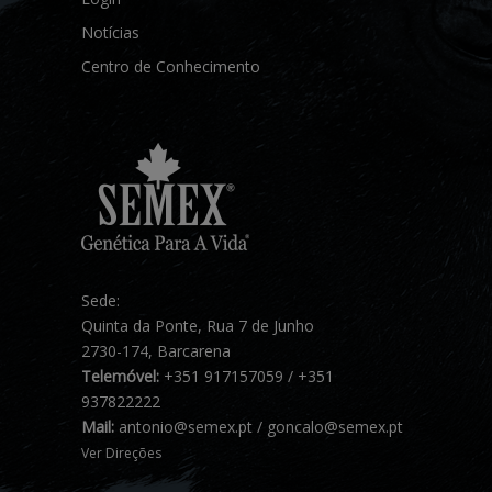
Notícias
Centro de Conhecimento
Sede:
Quinta da Ponte, Rua 7 de Junho
2730-174, Barcarena
Telemóvel:
+351 917157059 / +351
937822222
Mail:
antonio@semex.pt / goncalo@semex.pt
Ver Direções