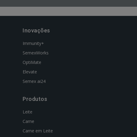
Inovações
Immunity+
SemexWorks
OptiMate
Elevate
Semex ai24
Produtos
Leite
Carne
Carne em Leite