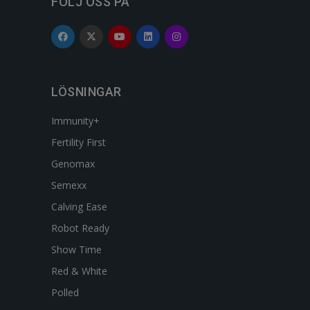
FÖLJ OSS PÅ
LÖSNINGAR
Immunity+
Fertility First
Genomax
Semexx
Calving Ease
Robot Ready
Show Time
Red & White
Polled