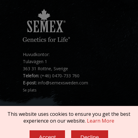
Huvudkontor:
Tulavägen 1
363 31 Rottne, Sverige
Telefon:
(+46) 0470-733 760
E-post:
info@semexsweden.com
Se plats
This website uses cookies to ensure you get the best
experience on our website.
Learn More
Copyright © 2026 SEMEX. All rights reserved.
Accept
Decline