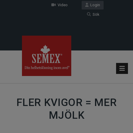
Video
Login
Sök
FLER KVIGOR = MER
MJÖLK