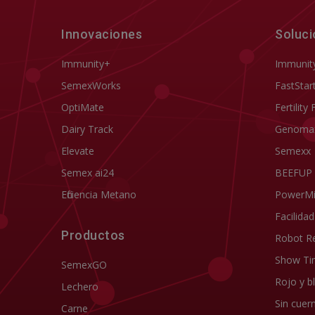
Innovaciones
Soluc
Immunity+
Immunit
SemexWorks
FastStar
OptiMate
Fertility 
Dairy Track
Genoma
Elevate
Semexx
Semex ai24
BEEFUP
Eficiencia Metano
PowerM
Facilida
Productos
Robot R
Show Ti
SemexGO
Rojo y b
Lechero
Sin cuer
Carne