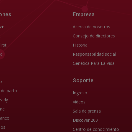
iones
Empresa
y+
Acerca de nosotros
t
Consejo de directores
First
Historia
x
Responsabilidad social
Genética Para La Vida
Soporte
ix
d de parto
Ingreso
eady
Videos
me
Sala de prensa
lanco
Discover 200
nos
Centro de conocimiento