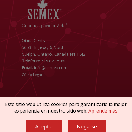
Oficina Central:
5653 Highway 6 North
Guelph, Ontario, Canada N1H 6J2
Teléfono:
519.821.5060
Email:
info@semex.com
Cómo llegar
Este sitio web utiliza cookies para garantizarle la mejor
experiencia en nuestro sitio web.
Aprende más
Copyright © 2026 SEMEX. Todos los derechos
reservados.
Aceptar
Negarse
Reglamentos & Conformidad