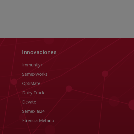
Innovaciones
Immunity+
SemexWorks
OptiMate
Dairy Track
Elevate
Semex ai24
Eficiencia Metano