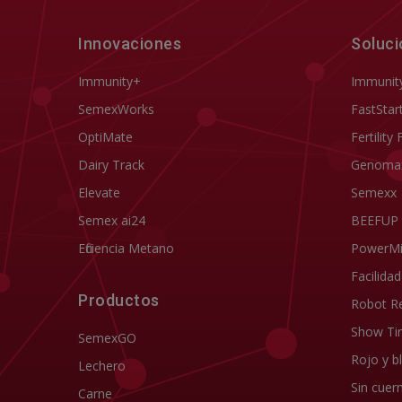
Innovaciones
Soluc
Immunity+
Immunit
SemexWorks
FastStar
OptiMate
Fertility 
Dairy Track
Genoma
Elevate
Semexx
Semex ai24
BEEFUP
Eficiencia Metano
PowerM
Facilida
Productos
Robot R
Show Ti
SemexGO
Rojo y b
Lechero
Sin cuer
Carne