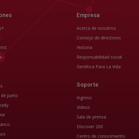
iones
Empresa
y+
Acerca de nosotros
t
Consejo de directores
First
Historia
x
Responsabilidad social
Genética Para La Vida
Soporte
ix
d de parto
Ingreso
eady
Videos
me
Sala de prensa
lanco
Discover 200
nos
Centro de conocimiento