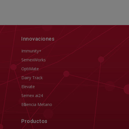
Innovaciones
Immunity+
SemexWorks
OptiMate
Dairy Track
Elevate
Semex ai24
Eficiencia Metano
Productos