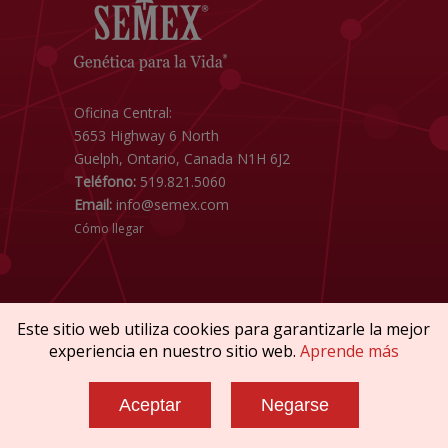
Oficina Central:
5653 Highway 6 North
Guelph, Ontario, Canada N1H 6J2
Teléfono:
519.821.5060
Email:
info@semex.com
Cómo llegar
Este sitio web utiliza cookies para garantizarle la mejor
experiencia en nuestro sitio web.
Aprende más
Copyright © 2026 SEMEX. Todos los derechos
reservados.
Aceptar
Negarse
Reglamentos & Conformidad