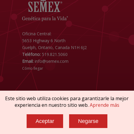
Oficina Central:
5653 Highway 6 North
Guelph, Ontario, Canada N1H 6J2
Teléfono:
519.821.5060
Email:
info@semex.com
Cómo llegar
Este sitio web utiliza cookies para garantizarle la mejor
experiencia en nuestro sitio web.
Aprende más
Copyright © 2026 SEMEX. Todos los derechos
reservados.
Aceptar
Negarse
Reglamentos & Conformidad